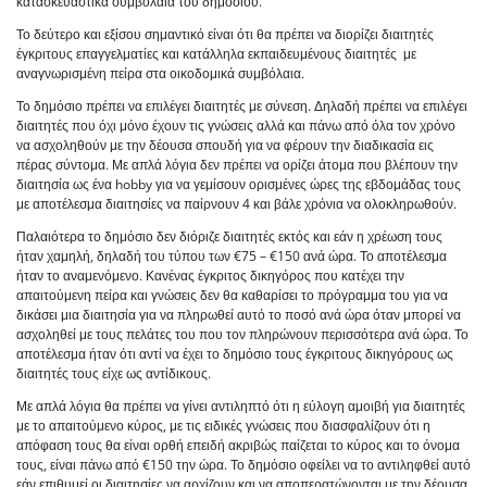
κατασκευαστικά συμβόλαια του δημοσίου.
Το δεύτερο και εξίσου σημαντικό είναι ότι θα πρέπει να διορίζει διαιτητές
έγκριτους επαγγελματίες και κατάλληλα εκπαιδευμένους διαιτητές με
αναγνωρισμένη πείρα στα οικοδομικά συμβόλαια.
Το δημόσιο πρέπει να επιλέγει διαιτητές με σύνεση. Δηλαδή πρέπει να επιλέγει
διαιτητές που όχι μόνο έχουν τις γνώσεις αλλά και πάνω από όλα τον χρόνο
να ασχοληθούν με την δέουσα σπουδή για να φέρουν την διαδικασία εις
πέρας σύντομα. Με απλά λόγια δεν πρέπει να ορίζει άτομα που βλέπουν την
διαιτησία ως ένα hobby για να γεμίσουν ορισμένες ώρες της εβδομάδας τους
με αποτέλεσμα διαιτησίες να παίρνουν 4 και βάλε χρόνια να ολοκληρωθούν.
Παλαιότερα το δημόσιο δεν διόριζε διαιτητές εκτός και εάν η χρέωση τους
ήταν χαμηλή, δηλαδή του τύπου των €75 – €150 ανά ώρα. Το αποτέλεσμα
ήταν το αναμενόμενο. Κανένας έγκριτος δικηγόρος που κατέχει την
απαιτούμενη πείρα και γνώσεις δεν θα καθαρίσει το πρόγραμμα του για να
δικάσει μια διαιτησία για να πληρωθεί αυτό το ποσό ανά ώρα όταν μπορεί να
ασχοληθεί με τους πελάτες του που τον πληρώνουν περισσότερα ανά ώρα. Το
αποτέλεσμα ήταν ότι αντί να έχει το δημόσιο τους έγκριτους δικηγόρους ως
διαιτητές τους είχε ως αντίδικους.
Με απλά λόγια θα πρέπει να γίνει αντιληπτό ότι η εύλογη αμοιβή για διαιτητές
με το απαιτούμενο κύρος, με τις ειδικές γνώσεις που διασφαλίζουν ότι η
απόφαση τους θα είναι ορθή επειδή ακριβώς παίζεται το κύρος και το όνομα
τους, είναι πάνω από €150 την ώρα. Το δημόσιο οφείλει να το αντιληφθεί αυτό
εάν επιθυμεί οι διαιτησίες να αρχίζουν και να αποπερατώνονται με την δέουσα