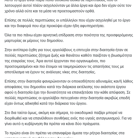
λειτουργοί αυτοί πλέον ασχολούνταν με άλλα έργα και άρα δεν είχαν ούτε τον
χρόνο αλλά ούτε και τα μέσα να προετοιμαστούν ορθά.
Επίσης σε πολλές περιπτώσεις οι υπάλληλοι που είχαν ασχοληθεί με το έργο
και την διαφορά που είχε προκύψει είχαν ήδη αφυπηρετήσει.
Όλα τα πιο πάνω είχαν αρνητική επίδραση στην ποιότητα της προσφερόμενης
μαρτυρίας εκ μέρους του δημοσίου.
Στην αντίπερα όχθη για τους εργολάβους η επιτυχία στην διαιτησία ήταν σε
πολλές περιπτώσεις ζήτημα ζωής και θανάτου καθότι παιζόταν η βιωσιμότητα
της εταιρείας τους. Άρα αυτοί έρχονταν πιο οργανωμένοι, πιο
προετοιμασμένοι και πιο έτοιμοι να τεκμηριώσουν τις απαιτήσεις τους με
αποτέλεσμα να έχουν τις ανάλογες νίκες στις διαιτησίες.
Επίσης στην διαιτησία φανερώνονταν οι οποιεσδήποτε αδυναμίες και/ή λάθος
αποφάσεις του δημοσίου κατά την διάρκεια εκτέλεσης του εκάστοτε έργου
αφού η διαιτησία έχει την δυνατότητα να επανεξετάσει την κάθε απόφαση. Σε
πολλές περιπτώσεις οι εργολάβοι πετυχαίναν στην διαιτησία ακριβώς επειδή
είχαν όντως αδικηθεί κατά την διάρκεια του έργου.
Στο δια ταύτα όμως, ακόμη και σήμερα, το οικοδομικό παζάρι μπορεί να
διορθωθεί και να επανέλθουν συνθήκες ενός πιο υγειές ανταγωνισμού. Για να
γίνει αυτό η κυβέρνηση θα πρέπει να κάνει δύο πράγματα.
Το πρώτο είναι ότι πρέπει να επαναφέρει άμεσα την ρήτρα διαιτησίας στα