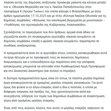
πλαίσια αυτής της δημόσιας συζήτησης προέκυψε μάλιστα και κόντρα μεταξύ
του κ. Οδυσσέα Μιχαηλίδη και του κ. Νικόλα Παπαδόπουλου στην
πλατφόρμα Χ (πρώην Twitter) την οποία κάλυψε ο Φιλελεύθερος με άλλο
άρθρο ημερομηνίας 17.10.2025 και με τίτλο «Κόντρα Νικόλα-Οδυσσέα για τις
δημόσιες συμβάσεις: «Φέσωσες την οικοδομική βιομηχανία με μονοπώλια» –
«Υιοθέτησες την προπαγάνδα της Κυβέρνησης Αναστασιάδη».
Σχολιάζοντας το περιεχόμενο των δύο άρθρων, αρχικά είναι άδικο να
ισχυρίζεται κανείς ότι συγκεκριμένοι εργολάβοι «έκαναν κουμάντο» σε
δημόσιες συμβάσεις επειδή η φράση «έκαναν κουμάντο» παραπέμπει σε
συνθήκες αναξιοκρατίας.
Η πραγματικότητα είναι ότι οι εργολάβοι στους οποίους κατακυρώθηκαν αυτά
τα έργα πέτυχαν με τις προσφορές τους σε ανοικτούς δημόσιους
διαγωνισμούς και ο οποιοσδήποτε είχε παράπονο από την απόφαση
κατακύρωσης μπορούσε να αποταθεί στην Αναθεωρητική Αρχή Προσφορών
και στο Διοικητικό Δικαστήριο (και πολλοί το έπραξαν).
Η δεύτερη πραγματικότητα όμως είναι ότι όντως τα πλείστα μεγάλα δημόσια
έργα κατακυρώνονται σε ορισμένες μεγάλες εταιρείες κατασκευών. Για αυτό
όμως δεν φταίνε οι εν λόγω εταιρείες αλλά η ίδια η πολιτεία, η οποία με
διάφορες ενέργειες και πράξεις της, που χρονολογούνται αλλά και
συνεχίζονται, οδήγησε τον τομέα των δημοσίων συμβάσεων σε συγκέντρωση
γύρω από ορισμένες μεγάλες εταιρείες.
Ένας από τους κύριους λόγους που αυτές οι μεγάλες εταιρείες παίρνουν τα