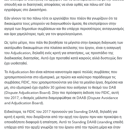
σπουδή και οι διαιτητικές αποφάσεις να είναι ορθές και πάνω απ’ όλα
εγγράψιμες στο Δικαστήριο.
Εάν γίνουν τα πιο πάνω τότε οι εργολάβοι που πλέον θα γνωρίζουν ότι τα
δικαιώματα τους μπορούν να διαγνωσθούν άμεσα, θα επιστρέψουν στην
αγορά των δημοσίων συμβάσεων και θα υπάρχει περισσότερος ανταγωνισμός
και άρα χαμηλότερες τιμές για τον φορολογούμενο.
Ως τρίτο μέτρο, που πάλι θα βοηθήσει τα μέγιστα στην έγκαιρη διάγνωση των
εκατέρωθεν δικαιωμάτων στα πλαίσια εκτέλεσης του έργου, είναι η εισαγωγή
του Adjudication, δηλαδή ενός κριτή για απαιτήσεις, ως προστάδιο της
διαδικασίας διαιτησίας. Αυτό έχει προταθεί κατά καιρούς αλλά δυστυχώς δεν
έχει υιοθετηθεί.
Το Adjudication δεν είναι κάποια καινοτομία αφού πολλές συμβάσεις που
χρησιμοποιούνται στο εξωτερικό, με πρώτο και καλύτερο παράδειγμα τις
συμβάσεις FIDIC, που χρησιμοποιούνται για όλα τα μεγάλα έργα, δημόσια και
μη, στο εξωτερικό έχει σχεδόν 30 χρόνια που εισήγαγε το θεσμό του DAB
(Dispute Adjudication Board). Στην πιο πρόσφατη έκδοση του FIDIC, αυτή
του 2017, o θεσμός μάλιστα διαμορφώθηκε σε DAAB (Dispute Avoidance
and Adjudication Board).
Ειδικότερα, τα FIDIC του 2017 προνοούν για Standing DAAB, δηλαδή για
κριτή ή κριτές που διορίζονται από την αρχή του έργου πριν καν προκύψει η
οποιαδήποτε διαφορά ή απαίτηση. Αυτό το Standing DAAB (standing επειδή
υπάρχει από την αρχή) γνωρίζει τα του έργου από την πρώτη μέρα και όταν