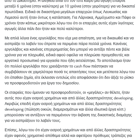
από το Δικαστήριο. Η αλήθεια είναι ότι τον τότε καιρό μια αγωγή έπαιρνε
μεταξύ 6 χρόνια (στην καλύτερη) με 10 χρόνια (στην χειρότερη) για να δικαστεί
πρωτόδικα. Ειδικά σε δικαστήρια μεγάλων επαρχιών όπως Λευκωσίας και
Λεμεσού αυτή ήταν όντως η κατάσταση. Για Λάρνακα, Αμμόχωστο και Πάφο οι
χρόνοι ήταν κάπως μικρότεροι λόγω του ότι οι επαρχίες αυτές είχαν λιγότερες
αγωγές άλλα πάλι δεν ήταν και πολύ καλύτεροι.
Με απλά λόγια ένας εργολάβος που είχε μια απαίτηση, για να δικαιωθεί και να
εισπράξει το λαβείν του έπρεπε να περιμένει πάρα πολλά χρόνια. Κανένας
εργολάβος και κανένας επιχειρηματίας δεν μπορεί να αντέξει πέντε και βάλε
χρόνια για να πληρωθεί, ειδικά αφού οφείλει να πληρώσει προμηθευτές και
εργατικό προσωπικό για εργασία που ήδη εκτελέστηκε. Το αποτέλεσμα ήταν
ότι πολλοί εργολάβοι που χρειάζονταν το cash flow πιέστηκαν να
συμβιβάσουν σε χαμηλότερα ποσά τις απαιτήσεις τους και μετέπειτα λόγω του
ότι έπαθαν ζημία, είτε έκλεισαν εντελώς είτε αποφάσισαν ότι δεν άξιζε το ρίσκο
να προσφοροδοτούν για έργα του δημοσίου.
Οι εταιρείες που έμειναν να προσφοροδοτούν, οι «μεγάλες» αν θέλετε, ήταν
αυτές που είχαν εισροή χρημάτων και από άλλες δραστηριότητες developing.
Ακριβώς επειδή είχαν εισροή χρημάτων και από άλλες δραστηριότητες
developing (πώληση οικιών, διαμερισμάτων και άλλα ιδιωτικά έργα κλπ.)
μπορούσαν να αντέξουν να περιμένουν την έκβαση της δικαστικής διαμάχης
για να εισπράξουν το λαβείν τους.
Επίσης, λόγω του ότι είχαν εισροή χρημάτων και από άλλες δραστηριότητες
είχαν αφενός χρηματικό απόθεμα αλλά και αφετέρου πρόθυμες τράπεζες για