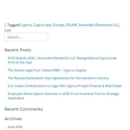
|
Tagged
Cyprus
,
Cyprus law
,
Europe
,
IDLAW
,
Ioannides Demetriou LLC
,
Law
Recent Posts
IFLR Awards 2026 | Ioannides Demetriou LLC Recognised as Cyprus Law
Firm of the Year
The Global Legal Post: Global M&A – Cyprus chapter
The Nicosia Declaration: Key implications for the maritime industry
Our Latest Contributions to Legal 500: Cyprus Project Finance & Real Estate
Employee Share Option Schemes in 2026: From Incentive Tool to Strategic
Imperative
Recent Comments
Archives
June 2026