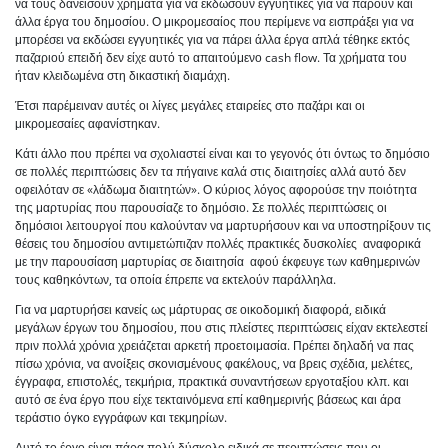
να τους δανείσουν χρήματα για να εκδώσουν εγγυητικές για να πάρουν και
άλλα έργα του δημοσίου. Ο μικρομεσαίος που περίμενε να εισπράξει για να
μπορέσει να εκδώσει εγγυητικές για να πάρει άλλα έργα απλά τέθηκε εκτός
παζαριού επειδή δεν είχε αυτό το απαιτούμενο cash flow. Τα χρήματα του
ήταν κλειδωμένα στη δικαστική διαμάχη.
Έτσι παρέμειναν αυτές οι λίγες μεγάλες εταιρείες στο παζάρι και οι
μικρομεσαίες αφανίστηκαν.
Κάτι άλλο που πρέπει να σχολιαστεί είναι και το γεγονός ότι όντως το δημόσιο
σε πολλές περιπτώσεις δεν τα πήγαινε καλά στις διαιτησίες αλλά αυτό δεν
οφειλόταν σε «λάδωμα διαιτητών». Ο κύριος λόγος αφορούσε την ποιότητα
της μαρτυρίας που παρουσίαζε το δημόσιο. Σε πολλές περιπτώσεις οι
δημόσιοι λειτουργοί που καλούνταν να μαρτυρήσουν και να υποστηρίξουν τις
θέσεις του δημοσίου αντιμετώπιζαν πολλές πρακτικές δυσκολίες αναφορικά
με την παρουσίαση μαρτυρίας σε διαιτησία αφού έκφευγε των καθημερινών
τους καθηκόντων, τα οποία έπρεπε να εκτελούν παράλληλα.
Για να μαρτυρήσει κανείς ως μάρτυρας σε οικοδομική διαφορά, ειδικά
μεγάλων έργων του δημοσίου, που στις πλείστες περιπτώσεις είχαν εκτελεστεί
πριν πολλά χρόνια χρειάζεται αρκετή προετοιμασία. Πρέπει δηλαδή να πας
πίσω χρόνια, να ανοίξεις σκονισμένους φακέλους, να βρεις σχέδια, μελέτες,
έγγραφα, επιστολές, τεκμήρια, πρακτικά συναντήσεων εργοταξίου κλπ. και
αυτό σε ένα έργο που είχε τεκταινόμενα επί καθημερινής βάσεως και άρα
τεράστιο όγκο εγγράφων και τεκμηρίων.
Αυτό το έργο είναι πάρα πολύ δύσκολο ειδικά σε περιπτώσεις που οι