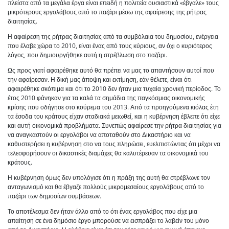
πλείστα από τα μεγάλα έργα είναι επειδή η πολιτεία ουσιαστικά «έβγαλε» τους
μικρότερους εργολάβους από το παζάρι μέσω της αφαίρεσης της ρήτρας
διαιτησίας.
Η αφαίρεση της ρήτρας διαιτησίας από τα συμβόλαια του δημοσίου, ενέργεια
που έλαβε χώρα το 2010, είναι ένας από τους κύριους, αν όχι ο κυριότερος
λόγος, που δημιουργήθηκε αυτή η στρέβλωση στο παζάρι.
Ως προς γιατί αφαιρέθηκε αυτό θα πρέπει να μας το απαντήσουν αυτοί που
την αφαίρεσαν. Η δική μας άποψη και εκτίμηση, εάν θέλετε, είναι ότι
αφαιρέθηκε σκόπιμα και ότι το 2010 δεν ήταν μια τυχαία χρονική περίοδος. Το
έτος 2010 φάνηκαν για τα καλά τα σημάδια της παγκόσμιας οικονομικής
κρίσης που οδήγησε στο κούρεμα του 2013. Από τα προηγούμενα κιόλας έτη
τα έσοδα του κράτους είχαν σταδιακά μειωθεί, και η κυβέρνηση έβλεπε ότι είχε
και αυτή οικονομικά προβλήματα. Συνεπώς αφαίρεσε την ρήτρα διαιτησίας για
να αναγκαστούν οι εργολάβοι να αποταθούν στο Δικαστήριο και να
καθυστερήσει η κυβέρνηση στο να τους πληρώσει, ευελπιστώντας ότι μέχρι να
τελεσφορήσουν οι δικαστικές διαμάχες θα καλυτέρευαν τα οικονομικά του
κράτους.
Η κυβέρνηση όμως δεν υπολόγισε ότι η πράξη της αυτή θα στρέβλωνε τον
ανταγωνισμό και θα έβγαζε πολλούς μικρομεσαίους εργολάβους από το
παζάρι των δημοσίων συμβάσεων.
Το αποτέλεσμα δεν ήταν άλλο από το ότι ένας εργολάβος που είχε μια
απαίτηση σε ένα δημόσιο έργο μπορούσε να εισπράξει το λαβείν του μόνο