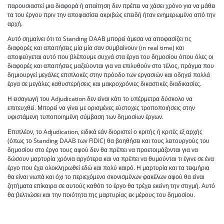
παρουσιαστεί μια διαφορά ή απαίτηση δεν πρέπει να χάσει χρόνο για να μάθει
τα του έργου πριν την αποφασίσει ακριβώς επειδή ήταν ενημερωμένο από την
αρχή.
Αυτό σημαίνει ότι το Standing DAAB μπορεί άμεσα να αποφασίζει τις
διαφορές και απαιτήσεις μία μία σαν συμβαίνουν (in real time) και
αποφεύγεται αυτό που βλέπουμε συχνά στα έργα του δημοσίου όπου όλες οι
διαφορές και απαιτήσεις μαζεύονται για να επιλυθούν στο τέλος, πράγμα που
δημιουργεί μεγάλες επιπλοκές στην πρόοδο των εργασιών και οδηγεί πολλά
έργα σε μεγάλες καθυστερήσεις και μακροχρόνιες δικαστικές διαδικασίες.
Η εισαγωγή του Adjudication δεν είναι κάτι το υπέρμετρα δύσκολο να
επιτευχθεί. Μπορεί να γίνει με ορισμένες εύστοχες τροποποιήσεις στην
υφιστάμενη τυποποιημένη σύμβαση των δημοσίων έργων.
Επιπλέον, το Adjudication, ειδικά εάν διοριστεί ο κριτής ή κριτές εξ αρχής
(όπως το Standing DAAB των FIDIC) θα βοηθήσει και τους λειτουργούς του
δημοσίου στο έργο τους αφού δεν θα πρέπει να προετοιμάζονται για να
δώσουν μαρτυρία χρόνια αργότερα και να πρέπει να θυμούνται τι έγινε σε ένα
έργο που έχει ολοκληρωθεί εδώ και πολύ καιρό. Η μαρτυρία και τα τεκμήρια
θα είναι νωπά και όχι το περιεχόμενο σκονισμένων φακέλων αφού θα είναι
ζητήματα επίκαιρα σε αυτούς καθότι το έργο θα τρέχει εκείνη την στιγμή. Αυτό
θα βελτιώσει και την ποιότητα της μαρτυρίας εκ μέρους του δημοσίου.