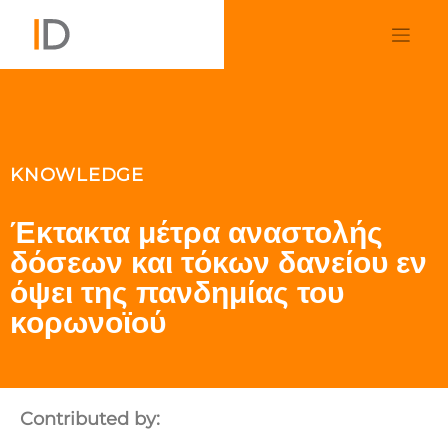
KNOWLEDGE
Έκτακτα μέτρα αναστολής
δόσεων και τόκων δανείου εν
όψει της πανδημίας του
κορωνοϊού
Contributed by: